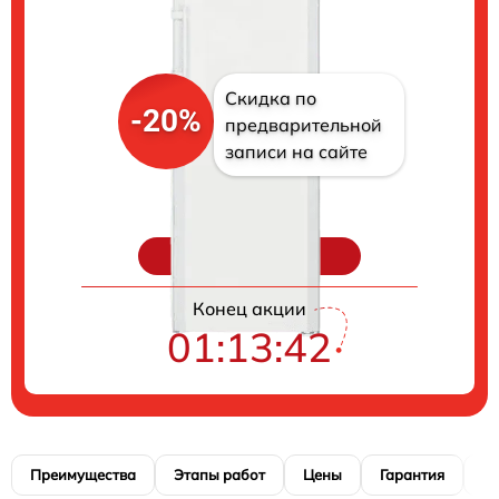
Скидка по
-20%
предварительной
записи на сайте
Цены на ремонт
Конец акции
01:13:41
Преимущества
Этапы работ
Цены
Гарантия
М